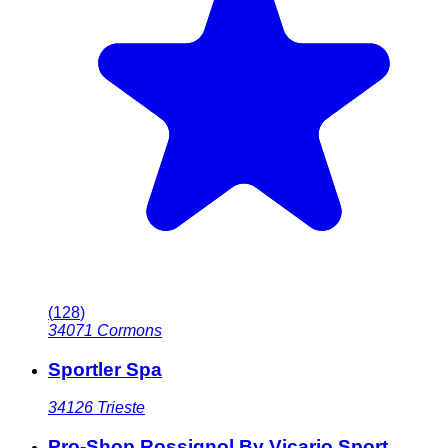
(
128
)
34071
Cormons
Sportler Spa
34126
Trieste
Pro-Shop Rossignol By Vicario Sport