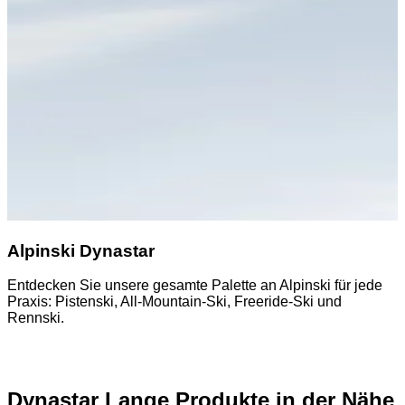
Alpinski Dynastar
Entdecken Sie unsere gesamte Palette an Alpinski für jede
E
Praxis: Pistenski, All-Mountain-Ski, Freeride-Ski und
A
Rennski.
Dynastar Lange Produkte in der Nähe