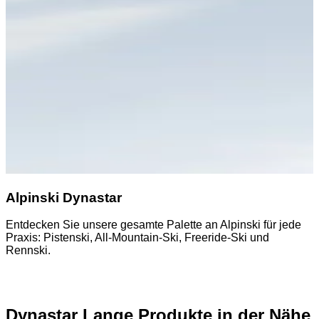
Alpinski Dynastar
Entdecken Sie unsere gesamte Palette an Alpinski für jede
E
Praxis: Pistenski, All-Mountain-Ski, Freeride-Ski und
A
Rennski.
Dynastar Lange Produkte in der Nähe