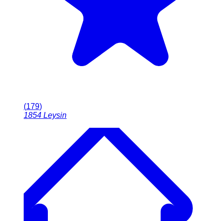
(
179
)
1854
Leysin