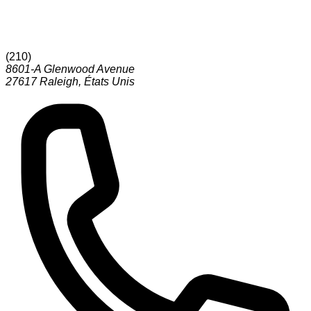
(
210
)
8601-A Glenwood Avenue
27617
Raleigh
,
États Unis