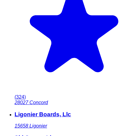
(
324
)
28027
Concord
Ligonier Boards, Llc
15658
Ligonier