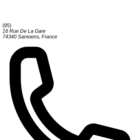
(
95
)
16 Rue De La Gare
74340
Samoens
,
France