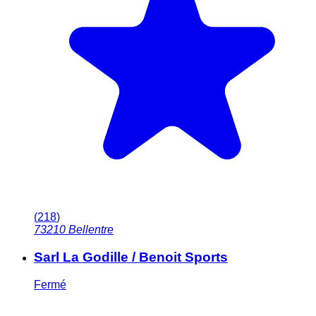
(
218
)
73210
Bellentre
Sarl La Godille / Benoit Sports
Fermé