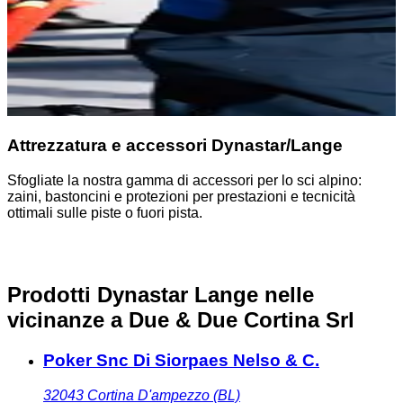
Attrezzatura e accessori Dynastar/Lange
Sfogliate la nostra gamma di accessori per lo sci alpino:
S
zaini, bastoncini e protezioni per prestazioni e tecnicità
p
ottimali sulle piste o fuori pista.
Prodotti Dynastar Lange nelle
vicinanze
a Due & Due Cortina Srl
Poker Snc Di Siorpaes Nelso & C.
32043
Cortina D'ampezzo (BL)