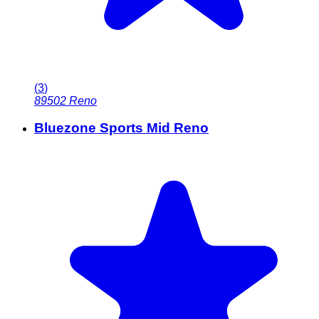
(
3
)
89502
Reno
Bluezone Sports Mid Reno