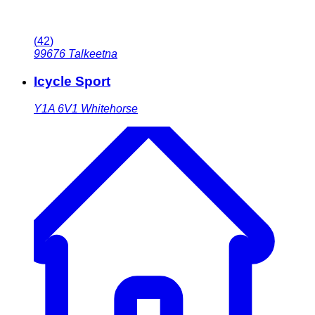
(
42
)
99676
Talkeetna
Icycle Sport
Y1A 6V1
Whitehorse