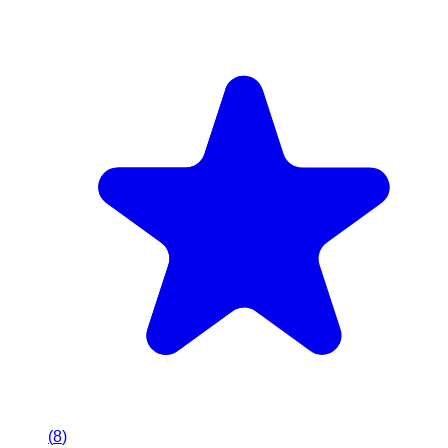
(
8
)