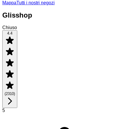
Mappa
Tutti i nostri negozi
Glisshop
Chiuso
4.4
(
2310
)
5