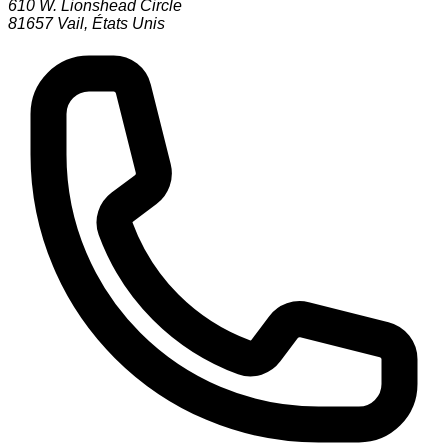
610 W. Lionshead Circle
81657
Vail
,
États Unis