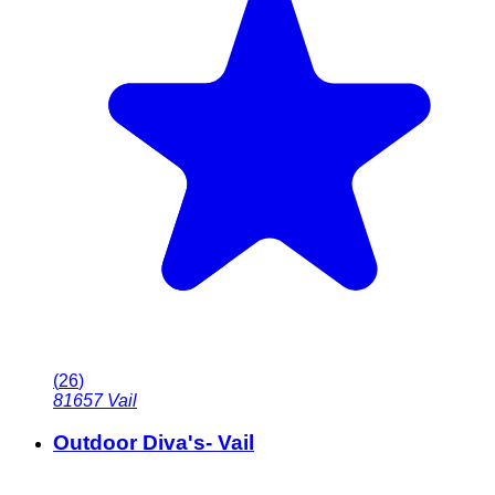
(
26
)
81657
Vail
Outdoor Diva's- Vail