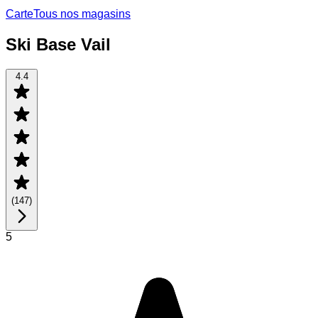
Carte
Tous nos magasins
Ski Base Vail
4.4
(
147
)
5